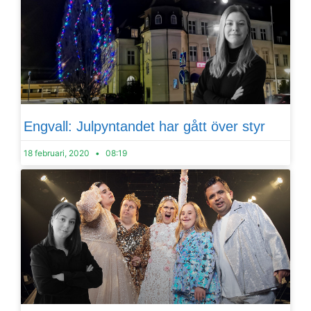
Engvall: Julpyntandet har gått över styr
18 februari, 2020
08:19