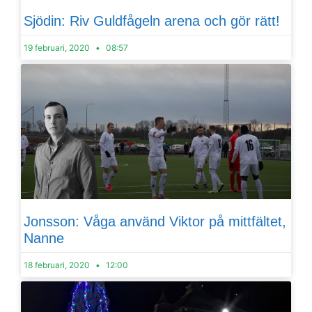
Sjödin: Riv Guldfågeln arena och gör rätt!
19 februari, 2020
08:57
Jonsson: Våga använd Viktor på mittfältet,
Nanne
18 februari, 2020
12:00