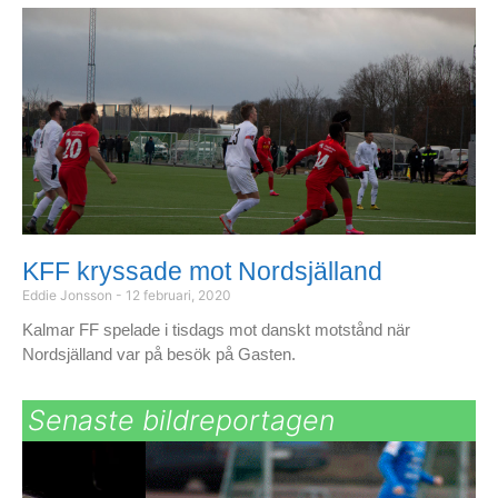
KFF kryssade mot Nordsjälland
Eddie Jonsson
12 februari, 2020
Kalmar FF spelade i tisdags mot danskt motstånd när
Nordsjälland var på besök på Gasten.
Senaste bildreportagen