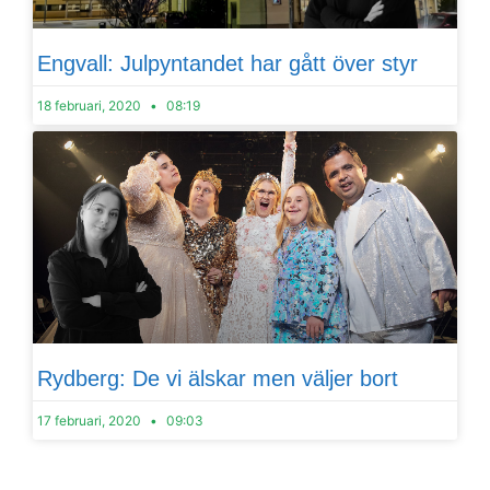
Engvall: Julpyntandet har gått över styr
18 februari, 2020
08:19
Rydberg: De vi älskar men väljer bort
17 februari, 2020
09:03