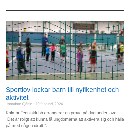
Bilder från IFK Kalmar -
Lidköpings FK
Bilder från försäsongsmatchen på Gastens IP.
FokusKalmars fotograf Jonathan Sjödin var på
plats när IFK Kalmar vann matchen med 2-0.
Se alla bilder
Sportlov lockar barn till nyfikenhet och
aktivitet
Jonathan Sjödin
19 februari, 2020
Kalmar Tennisklubb arrangerar en prova på dag under lovet:
”Det är roligt att kunna få ungdomarna att aktivera sig och hålla
på med någon idrott.”.