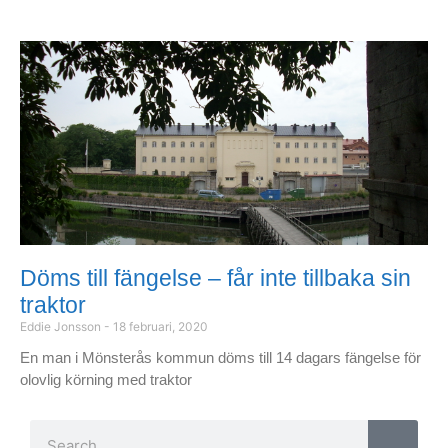
Döms till fängelse – får inte tillbaka sin
traktor
Eddie Jonsson
18 februari, 2020
En man i Mönsterås kommun döms till 14 dagars fängelse för
olovlig körning med traktor