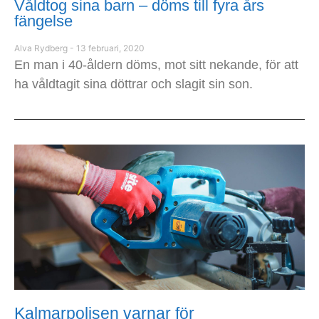
Våldtog sina barn – döms till fyra års
fängelse
Alva Rydberg
13 februari, 2020
En man i 40-åldern döms, mot sitt nekande, för att
ha våldtagit sina döttrar och slagit sin son.
Kalmarpolisen varnar för