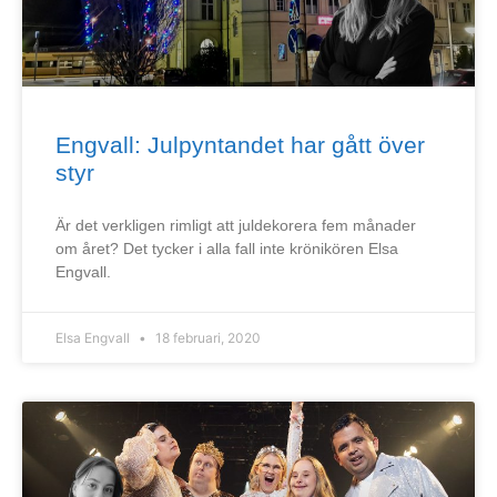
Engvall: Julpyntandet har gått över
styr
Är det verkligen rimligt att juldekorera fem månader
om året? Det tycker i alla fall inte krönikören Elsa
Engvall.
Elsa Engvall
18 februari, 2020