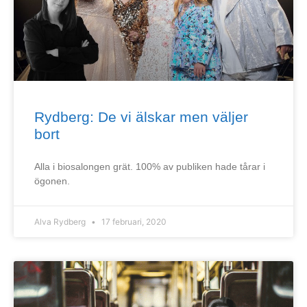
Rydberg: De vi älskar men väljer
bort
Alla i biosalongen grät. 100% av publiken hade tårar i
ögonen.
Alva Rydberg
17 februari, 2020