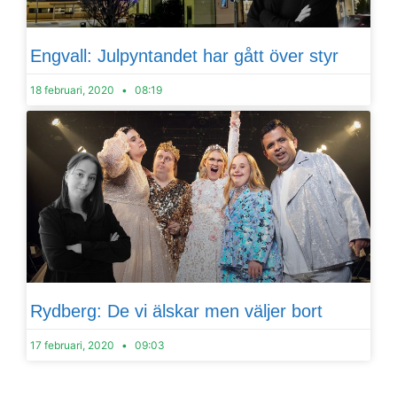
Engvall: Julpyntandet har gått över styr
18 februari, 2020
08:19
Rydberg: De vi älskar men väljer bort
17 februari, 2020
09:03