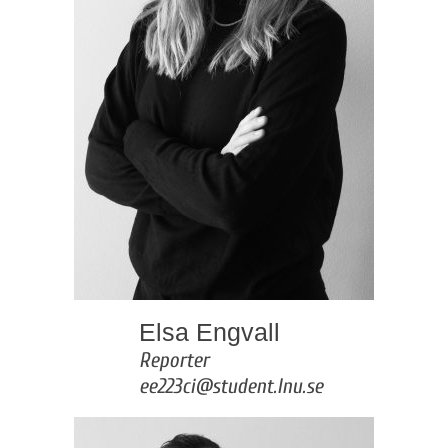
Elsa Engvall
Reporter
ee223ci@student.lnu.se