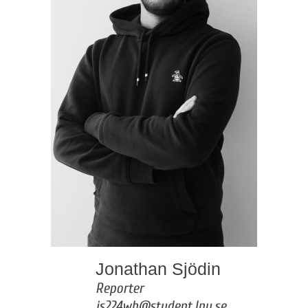
Jonathan Sjödin
Reporter
js224wh@student.lnu.se