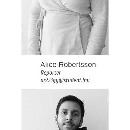
Alice Robertsson
Reporter
ar223gy@student.lnu