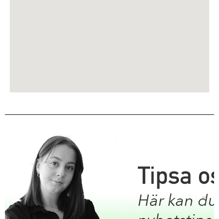
il.com
fokusKalmar5@gma