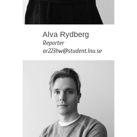
Alva Rydberg
Reporter
ar223hw@student.lnu.se