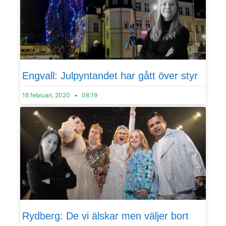
Engvall: Julpyntandet har gått över styr
18 februari, 2020
08:19
Rydberg: De vi älskar men väljer bort