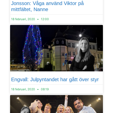
Jonsson: Våga använd Viktor på
mittfältet, Nanne
18 februari, 2020
12:00
Engvall: Julpyntandet har gått över styr
18 februari, 2020
08:19