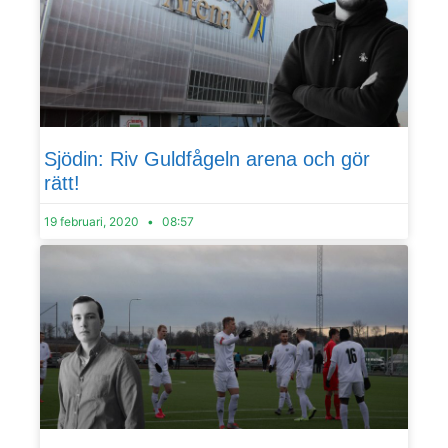
Sjödin: Riv Guldfågeln arena och gör
rätt!
19 februari, 2020
08:57