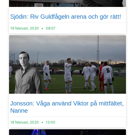
Sjödin: Riv Guldfågeln arena och gör rätt!
19 februari, 2020
08:57
Jonsson: Våga använd Viktor på mittfältet,
Nanne
18 februari, 2020
12:00