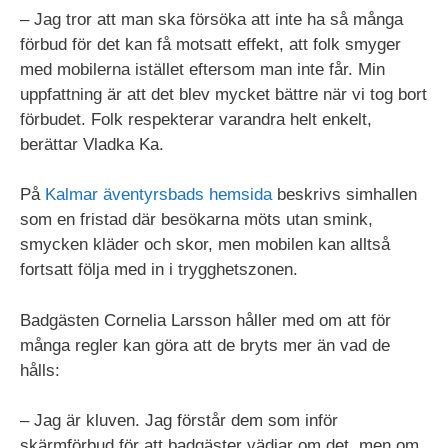
– Jag tror att man ska försöka att inte ha så många
förbud för det kan få motsatt effekt, att folk smyger
med mobilerna istället eftersom man inte får. Min
uppfattning är att det blev mycket bättre när vi tog bort
förbudet. Folk respekterar varandra helt enkelt,
berättar Vladka Ka.
På
Kalmar äventyrsbads hemsida
beskrivs simhallen
som en fristad där besökarna möts utan smink,
smycken kläder och skor, men mobilen kan alltså
fortsatt följa med in i trygghetszonen.
Badgästen Cornelia Larsson håller med om att för
många regler kan göra att de bryts mer än vad de
hålls:
– Jag är kluven. Jag förstår dem som inför
skärmförbud för att badgäster vädjar om det, men om