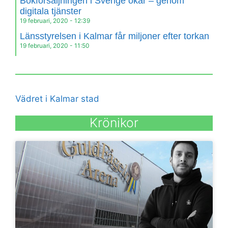
Bokförsäljningen i Sverige ökar – genom
digitala tjänster
19 februari, 2020
12:39
Länsstyrelsen i Kalmar får miljoner efter torkan
19 februari, 2020
11:50
Vädret i Kalmar stad
Krönikor