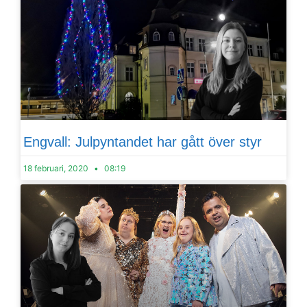
Engvall: Julpyntandet har gått över styr
18 februari, 2020
08:19