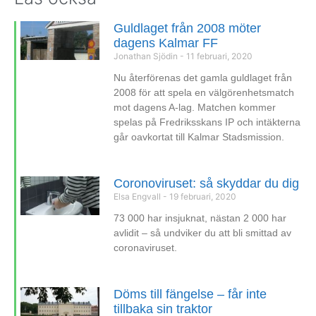
Guldlaget från 2008 möter
dagens Kalmar FF
Jonathan Sjödin
11 februari, 2020
Nu återförenas det gamla guldlaget från
2008 för att spela en välgörenhetsmatch
mot dagens A-lag. Matchen kommer
spelas på Fredriksskans IP och intäkterna
går oavkortat till Kalmar Stadsmission.
Coronoviruset: så skyddar du dig
Elsa Engvall
19 februari, 2020
73 000 har insjuknat, nästan 2 000 har
avlidit – så undviker du att bli smittad av
coronaviruset.
Döms till fängelse – får inte
tillbaka sin traktor