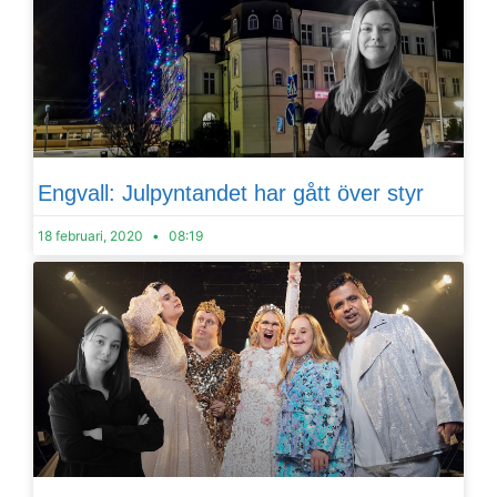
Engvall: Julpyntandet har gått över styr
18 februari, 2020
08:19