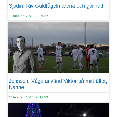
Sjödin: Riv Guldfågeln arena och gör rätt!
19 februari, 2020
08:57
Jonsson: Våga använd Viktor på mittfältet,
Nanne
18 februari, 2020
12:00