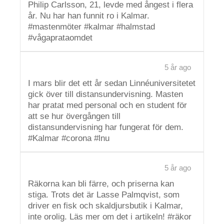
Philip Carlsson, 21, levde med ångest i flera
år. Nu har han funnit ro i Kalmar.
#mastenmöter #kalmar #halmstad
#vågaprataomdet
5 år ago
I mars blir det ett år sedan Linnéuniversitetet
gick över till distansundervisning. Masten
har pratat med personal och en student för
att se hur övergången till
distansundervisning har fungerat för dem.
#Kalmar #corona #lnu
5 år ago
Räkorna kan bli färre, och priserna kan
stiga. Trots det är Lasse Palmqvist, som
driver en fisk och skaldjursbutik i Kalmar,
inte orolig. Läs mer om det i artikeln! #räkor