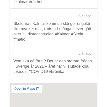
#kalmar #räkbrist
5 år ago
Skolorna i Kalmar kommun slänger ungefär
lika mycket mat, trots att många elever gått
över till distansstudier. #Kalmar #Skola
#matic
5 år ago
Vem ska gå först? Det är den största frågan
i Sverige år 2021 – året när vi slutade köa.
#Vaccin #COVID19 #krönika