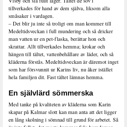
Visby och slå fullt läger. Tältet de sov i
tillverkades för hand av dem själva, liksom alla
småsaker i vardagen.
– Det blir ju inte så troligt om man kommer till
Medeltidsveckan i full mundering och så dricker
man vatten ur en pet-flaska, berättar hon och
skrattar. Allt tillverkades hemma; krokar och
hängen till tältet, vattenbehållare av läder, och så
kläderna förstås. Medeltidsveckan är däremot inget
som har försvunnit ur Karins liv, nu åker istället
hela familjen dit. Fast tältet lämnas hemma.
En självlärd sömmerska
Med tanke på kvaliteten av kläderna som Karin
skapar på Kalmar slott kan man anta att det ligger
en lång skolning i sömnad till grund för arbetet. Så