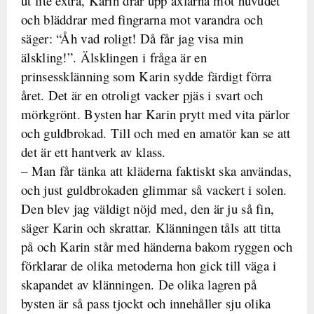
ut lite extra, Karin drar upp axlarna mot huvudet
och bläddrar med fingrarna mot varandra och
säger: “Åh vad roligt! Då får jag visa min
älskling!”. Älsklingen i fråga är en
prinsessklänning som Karin sydde färdigt förra
året. Det är en otroligt vacker pjäs i svart och
mörkgrönt. Bysten har Karin prytt med vita pärlor
och guldbrokad. Till och med en amatör kan se att
det är ett hantverk av klass.
– Man får tänka att kläderna faktiskt ska användas,
och just guldbrokaden glimmar så vackert i solen.
Den blev jag väldigt nöjd med, den är ju så fin,
säger Karin och skrattar. Klänningen tåls att titta
på och Karin står med händerna bakom ryggen och
förklarar de olika metoderna hon gick till väga i
skapandet av klänningen. De olika lagren på
bysten är så pass tjockt och innehåller sju olika