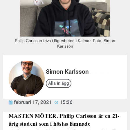
Philip Carlsson trivs i lägenheten i Kalmar. Foto: Simon
Karlsson
Simon Karlsson
Halländsk journaliststudent med säte i Kalmar.
Alla inlägg
februari 17, 2021
15:26
MASTEN MÖTER. Philip Carlsson är en 21-
årig student som i höstas lämnade