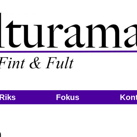
Riks
Fokus
Kont
n