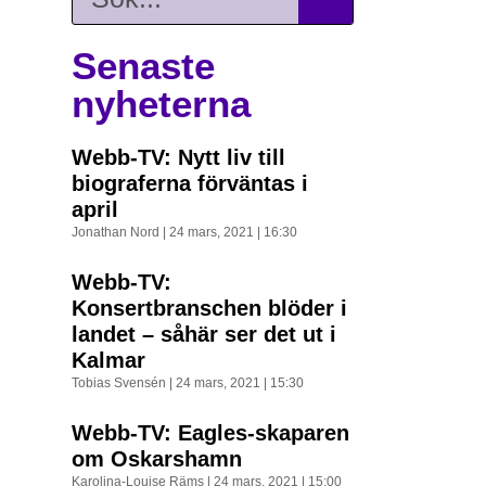
Senaste
nyheterna
Webb-TV: Nytt liv till
biograferna förväntas i
april
Jonathan Nord
24 mars, 2021
16:30
Webb-TV:
Konsertbranschen blöder i
landet – såhär ser det ut i
Kalmar
Tobias Svensén
24 mars, 2021
15:30
Webb-TV: Eagles-skaparen
om Oskarshamn
Karolina-Louise Räms
24 mars, 2021
15:00