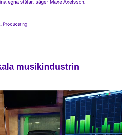
 mina egna stålar, säger Maxe Axelsson.
k
,
Producering
ala musikindustrin