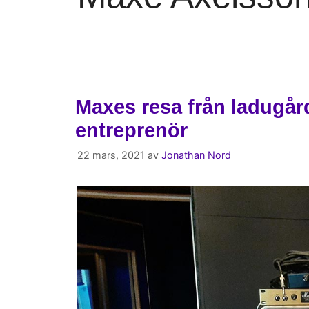
Maxes resa från ladugård
entreprenör
22 mars, 2021
av
Jonathan Nord