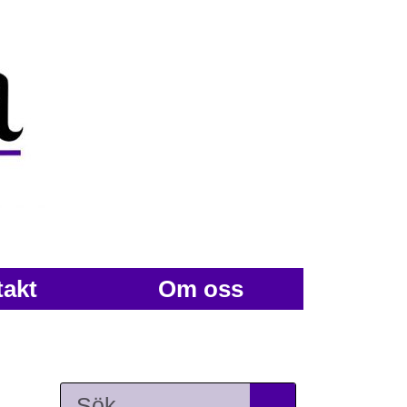
akt
Om oss