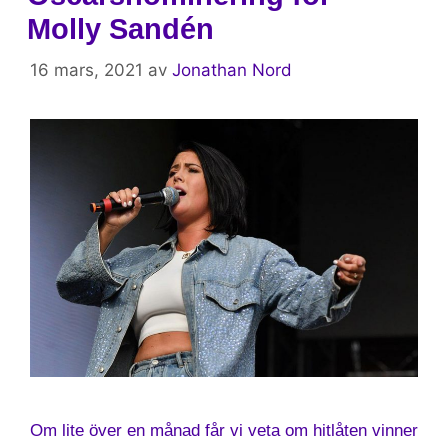
Molly Sandén
16 mars, 2021
av
Jonathan Nord
Om lite över en månad får vi veta om hitlåten vinner