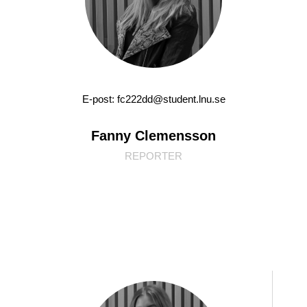
E-post: fc222dd@student.lnu.se
Fanny Clemensson
REPORTER