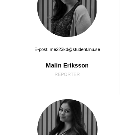
E-post: me223kd@student.lnu.se
Malin Eriksson
REPORTER