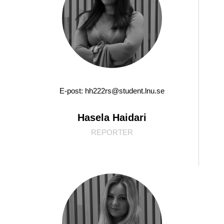
E-post: hh222rs@student.lnu.se
Hasela Haidari
REPORTER