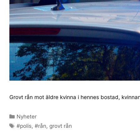
Grovt rån mot äldre kvinna i hennes bostad, kvinnan fi
Nyheter
#polis
,
#rån
,
grovt rån