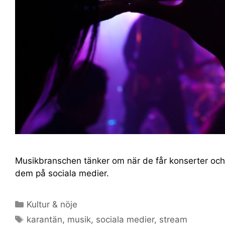
Musikbranschen tänker om när de får konserter och 
dem på sociala medier.
Kultur & nöje
karantän
,
musik
,
sociala medier
,
stream