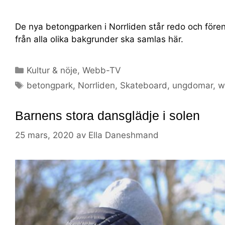
De nya betongparken i Norrliden står redo och för
från alla olika bakgrunder ska samlas här.
Kultur & nöje
,
Webb-TV
betongpark
,
Norrliden
,
Skateboard
,
ungdomar
,
w
Barnens stora dansglädje i solen
25 mars, 2020
av
Ella Daneshmand