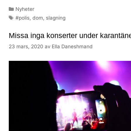
Nyheter
#polis
,
dom
,
slagning
Missa inga konserter under karantän
23 mars, 2020
av
Ella Daneshmand