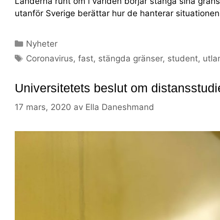
Länderna runt om i världen börjar stänga sina grän
utanför Sverige berättar hur de hanterar situatione
Nyheter
Coronavirus
,
fast
,
stängda gränser
,
student
,
utla
Universitetets beslut om distansstudi
17 mars, 2020
av
Ella Daneshmand