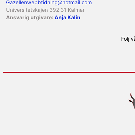
Gazellenwebbtidning@hotmail.com
Universitetskajen 392 31 Kalmar
Ansvarig utgivare:
Anja Kalin
Följ 