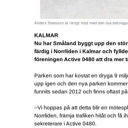
Anders Stensson är riktigt nöjd med den nya betongpa
KALMAR
Nu har Småland byggt upp den störs
färdig i Norrliden i Kalmar och fy
föreningen Active 0480 att dra mer t
Parken som har kostat en dryga 9 milj
upp igen och den nya parken kommer f
funnits sedan 2012 och finns oftast p
–Vi hoppas på att detta blir en mötes
Norrliden, främja trafiken hitåt och f
sekreterare i Active 0480.