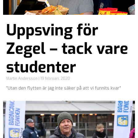
Uppsving för
Zegel – tack vare
studenter
Martin Andersson
19 februari, 2020
”Utan den flytten är jag inte säker på att vi funnits kvar”