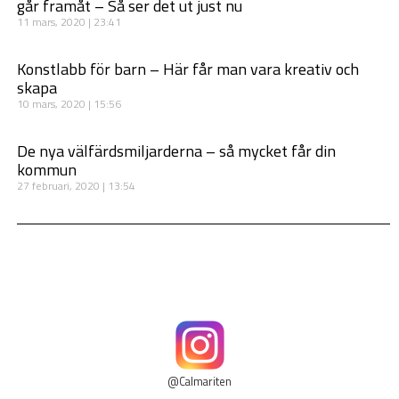
går framåt – Så ser det ut just nu
11 mars, 2020
23:41
Konstlabb för barn – Här får man vara kreativ och
skapa
10 mars, 2020
15:56
De nya välfärdsmiljarderna – så mycket får din
kommun
27 februari, 2020
13:54
@Calmariten