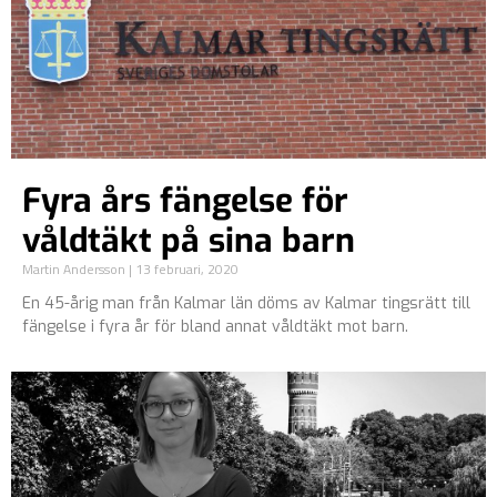
Fyra års fängelse för
våldtäkt på sina barn
Martin Andersson
13 februari, 2020
En 45-årig man från Kalmar län döms av Kalmar tingsrätt till
fängelse i fyra år för bland annat våldtäkt mot barn.