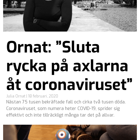
Ornat: ”Sluta
rycka på axlarna
åt coronaviruset”
Julia Ornat
18 februari, 2020
Nästan 75 tusen bekräftade fall och cirka två tusen döda.
Coronaviruset, som numera heter COVID-19, sprider sig
effektivt och inte tillräckligt många tar det på allvar.