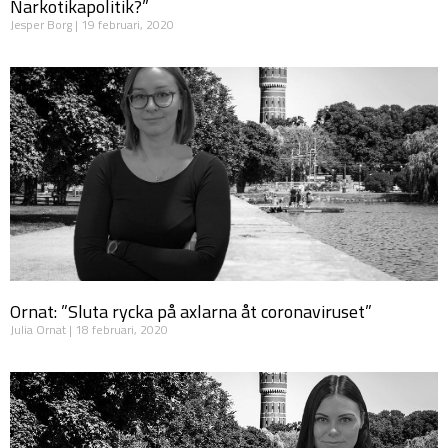
Narkotikapolitik?”
Jesper Borg
19 februari, 2020
Ornat: ”Sluta rycka på axlarna åt coronaviruset”
Julia Ornat
18 februari, 2020