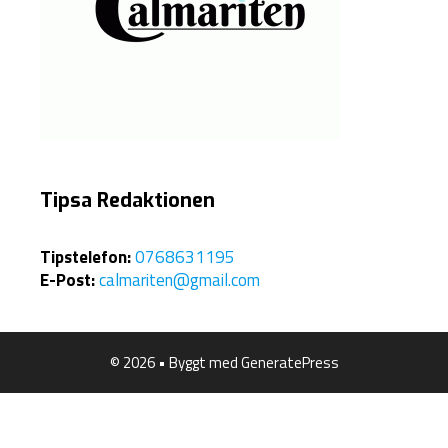
Tipsa Redaktionen
Tipstelefon:
0768631195
E-Post:
calmariten@gmail.com
© 2026
• Byggt med
GeneratePress