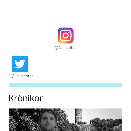
@Calmariten
@Calmariten
Krönikor