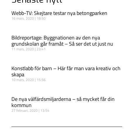
Webb-TV: Skejtare testar nya betongparken
16 mars, 2020
18:50
Bildreportage: Byggnationen av den nya
grundskolan går framåt – Så ser det ut just nu
11 mars, 2020
23:41
Konstlabb för barn – Här får man vara kreativ och
skapa
10 mars, 2020
15:56
De nya välfärdsmiljarderna – så mycket får din
kommun
27 februari, 2020
13:54