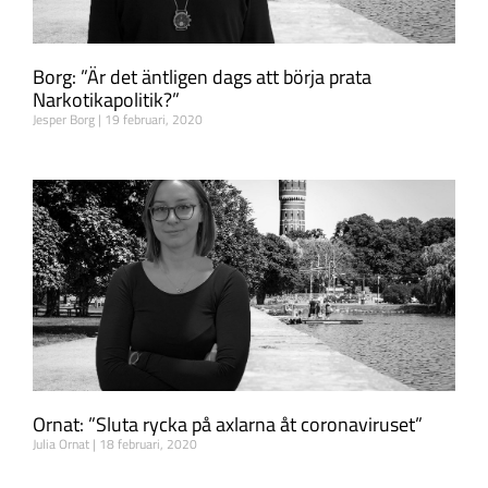
Borg: ”Är det äntligen dags att börja prata
Narkotikapolitik?”
Jesper Borg
19 februari, 2020
Ornat: ”Sluta rycka på axlarna åt coronaviruset”
Julia Ornat
18 februari, 2020