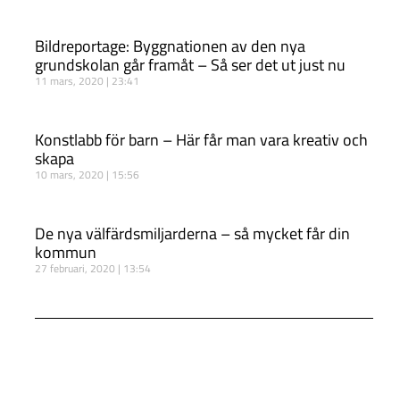
Bildreportage: Byggnationen av den nya
grundskolan går framåt – Så ser det ut just nu
11 mars, 2020
23:41
Konstlabb för barn – Här får man vara kreativ och
skapa
10 mars, 2020
15:56
De nya välfärdsmiljarderna – så mycket får din
kommun
27 februari, 2020
13:54