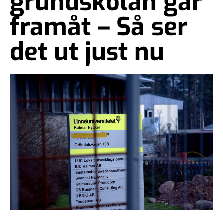
grundskolan går
framåt – Så ser
det ut just nu