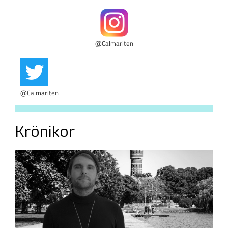
@Calmariten
@Calmariten
Krönikor