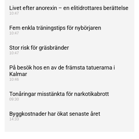
Livet efter anorexin – en elitidrottares berättelse
10:47
Fem enkla träningstips för nybörjaren
10:47
Stor risk för gräsbränder
10:47
På besök hos en av de främsta tatuerarna i
Kalmar
10:46
Tonåringar misstänkta för narkotikabrott
09:30
Byggkostnader har ökat senaste året
14:33