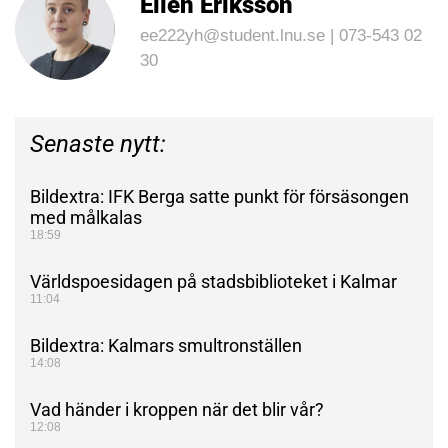
Ellen Eriksson
ee222yh@student.lnu.se | 073-543 02
30
Senaste nytt:
Bildextra: IFK Berga satte punkt för försäsongen
med målkalas
18:59
Världspoesidagen på stadsbiblioteket i Kalmar
11:04
Bildextra: Kalmars smultronställen
14:08
Vad händer i kroppen när det blir vår?
12:08