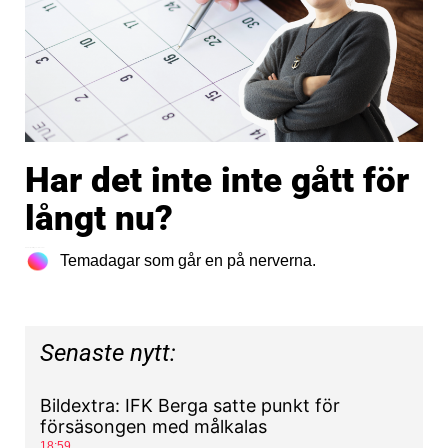
Har det inte inte gått för
långt nu?
19 februari, 2019
Inga kommentarer
Temadagar som går en på nerverna.
Senaste nytt:
Bildextra: IFK Berga satte punkt för
försäsongen med målkalas
18:59