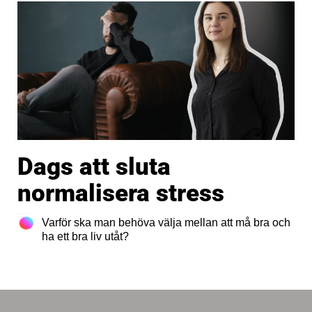
Dags att sluta
normalisera stress
12 februari, 2019
2 kommentarer
Varför ska man behöva välja mellan att må bra och
ha ett bra liv utåt?