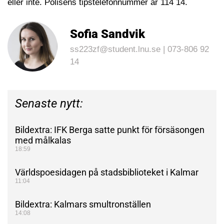
eller inte. Polisens tipstelefonnummer är 114 14.
Sofia Sandvik
ss223zf@student.lnu.se | 073-806 92
14
Senaste nytt:
Bildextra: IFK Berga satte punkt för försäsongen
med målkalas
18:59
Världspoesidagen på stadsbiblioteket i Kalmar
11:04
Bildextra: Kalmars smultronställen
14:08