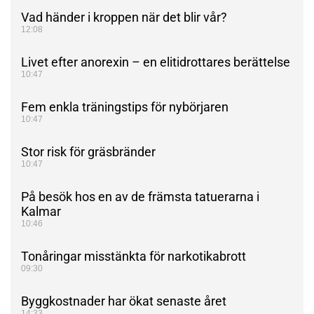
Vad händer i kroppen när det blir vår?
12:08
Livet efter anorexin – en elitidrottares berättelse
10:47
Fem enkla träningstips för nybörjaren
10:47
Stor risk för gräsbränder
10:47
På besök hos en av de främsta tatuerarna i
Kalmar
10:46
Tonåringar misstänkta för narkotikabrott
09:30
Byggkostnader har ökat senaste året
14:33