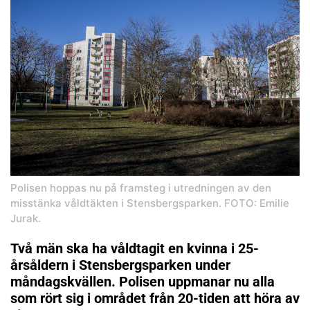
Polisen hoppas nu på framsteg i utredningen av den
misstänka våldtäkten i Stensbergsparken. FOTO: Emilie
Jurak.
Två män ska ha våldtagit en kvinna i 25-
årsåldern i Stensbergsparken under
måndagskvällen. Polisen uppmanar nu alla
som rört sig i området från 20-tiden att höra av