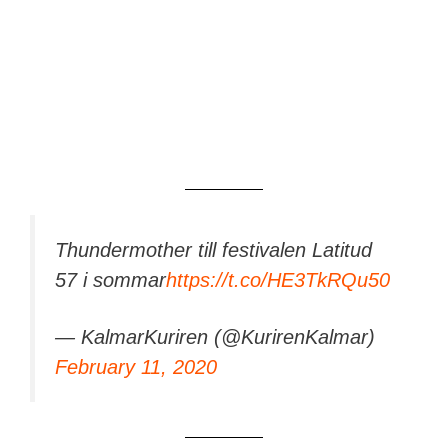
Thundermother till festivalen Latitud
57 i sommar
https://t.co/HE3TkRQu50
— KalmarKuriren (@KurirenKalmar)
February 11, 2020