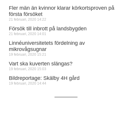
Fler män än kvinnor klarar körkortsproven på
första försöket
21 februari, 2020
14:22
Försök till inbrott på landsbygden
21 februari, 2020
14:01
Linnéuniversitetets fördelning av
mikrovågsugnar
19 februari, 2020
15:21
Vart ska kuverten slängas?
19 februari, 2020
15:03
Bildreportage: Skälby 4H gård
19 februari, 2020
14:44