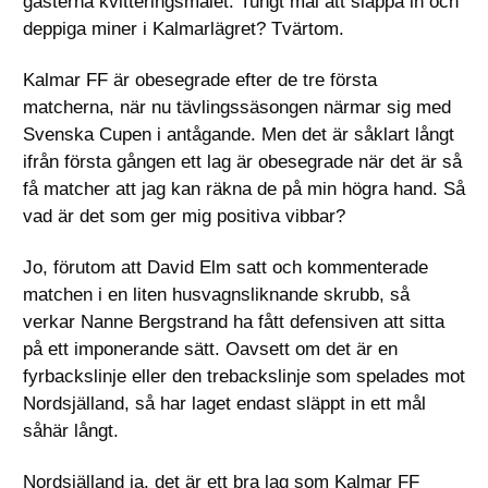
gästerna kvitteringsmålet. Tungt mål att släppa in och
deppiga miner i Kalmarlägret? Tvärtom.
Kalmar FF är obesegrade efter de tre första
matcherna, när nu tävlingssäsongen närmar sig med
Svenska Cupen i antågande. Men det är såklart långt
ifrån första gången ett lag är obesegrade när det är så
få matcher att jag kan räkna de på min högra hand. Så
vad är det som ger mig positiva vibbar?
Jo, förutom att David Elm satt och kommenterade
matchen i en liten husvagnsliknande skrubb, så
verkar Nanne Bergstrand ha fått defensiven att sitta
på ett imponerande sätt. Oavsett om det är en
fyrbackslinje eller den trebackslinje som spelades mot
Nordsjälland, så har laget endast släppt in ett mål
såhär långt.
Nordsjälland ja, det är ett bra lag som Kalmar FF