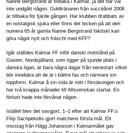
Nanne Bergstrand är tillbaka i Kalmar, ja det har väl
inte undgått någon. Guldtränaren från succéåret 2008
är tillbaka för fjärde gången. Har klubben drabbats av
en nostalgisk sjuka eller finns det tecken på att den
numera 65 år gamla Nanne Bergstrand faktiskt kan
göra något nytt och fräscht med KFF?
Igår ställdes Kalmar FF inför danskt motstånd på
Gasten. Nordsjälland, som ligger på sjunde plats i
danska ligan, är bara några dagar från seriestart vilket
bör innebära att de är i bättre fas och närmare sin
toppform. Kalmar å sin sida är mitt i försäsongen och
har två knappa månader till Allsvenskan startar. En
förlust hade inte förvånat någon.
Istället blev det oavgjort, 1–1 efter att Kalmar FF:s
Filip Sachpekidis gjort matchens första mål. Ett
misstag från Hägg Johansson i Kalmarmålet gav