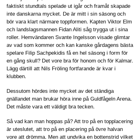
faktiskt stundtals spelade ut igår och framåt skapade
inte danskarna mycket. De är mitt i sin säsong och
bör vara klart närmare toppformen. Kapten Viktor Elm
och landslagsmannen Fidan Aliti såg trygga ut i sina
roller. Hemvändaren Svante Ingelsson visade glimtar
av vad som kommer och kan kanske gårdagens bästa
spelare Filip Sachpekidis få en hel säsong i form för
en gång skull? Det vore bra för honom och för Kalmar.
Lägg därtill att Nils Fröling fortfarande är kvar i
klubben.
Dessutom hördes inte mycket av det ständiga
gnällandet man brukar höra inne på Guldfågeln Arena.
Det måste vara ett väldigt bra tecken.
Så vad kan man hoppas på? Att tro på en topplacering
är uteslutet, att tro på en placering på övre halvan
vore att drömma. Men att undvika en bottenstrid vilket