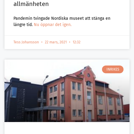
allmänheten
Pandemin tvingade Nordiska museet att stänga en
längre tid.
Nu öppnar det igen.
Tess Johansson
22 mars, 2021
12:32
INRIKES