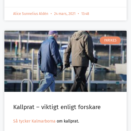
Alice Sunnelius Aldén
24 mars, 2021
13:48
INRIKES
Kallprat – viktigt enligt forskare
Så tycker Kalmarborna
om kallprat.