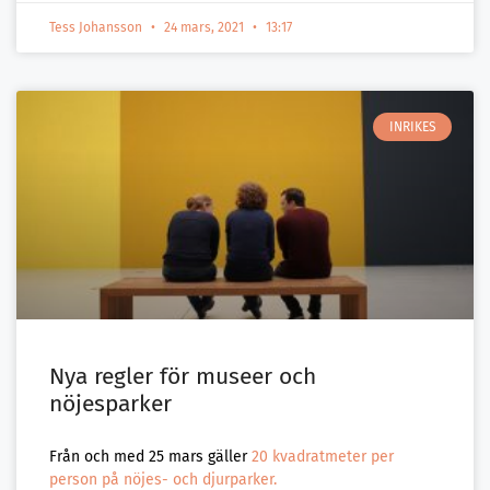
Tess Johansson
24 mars, 2021
13:17
INRIKES
Nya regler för museer och
nöjesparker
Från och med 25 mars gäller
20 kvadratmeter per
person på nöjes- och djurparker.