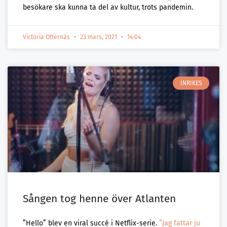
besökare ska kunna ta del av kultur, trots pandemin.
Victoria Otternäs
23 mars, 2021
14:04
INRIKES
Sången tog henne över Atlanten
”Hello” blev en viral succé i Netflix-serie.
”Jag fattar ju