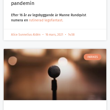
pandemin
Efter 16 år av legobyggande är Manne Rundqvist
numera en
rutinerad legofantast.
Alice Sunnelius Aldén
16 mars, 2021
14:58
INRIKES