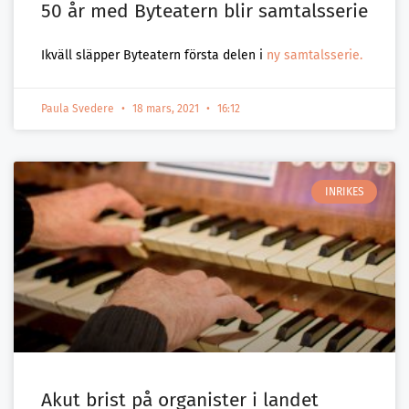
50 år med Byteatern blir samtalsserie
Ikväll släpper Byteatern första delen i
ny samtalsserie.
Paula Svedere
18 mars, 2021
16:12
INRIKES
Akut brist på organister i landet