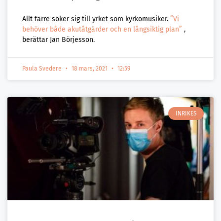
Allt färre söker sig till yrket som kyrkomusiker.
”Vi
behöver både akutåtgärder och en långsiktig plan”
,
berättar Jan Börjesson.
Paula Svedere
18 mars, 2021
12:59
INRIKES