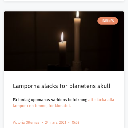
INRIKES
Lamporna släcks för planetens skull
På lördag uppmanas världens befolkning
att släcka alla
lampor i en timme, för klimatet.
Victoria Otternäs
24 mars, 2021
15:58