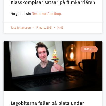
Klasskompisar satsar på filmkarriären
Nu gör de sin
första kortfilm ihop.
Tess Johansson
17 mars, 2021
14:05
INRIKES
Legobitarna faller på plats under