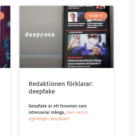
WEBB-TV
Redaktionen förklarar:
deepfake
Deepfake är ett fenomen som
intresserar många,
men vad är
egentligen deepfake?
y