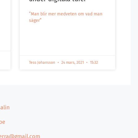
”Man blir mer medveten om vad man
säger”
Tess Johansson
24 mars, 2021
15:32
alin
pe
terra@gmail.com