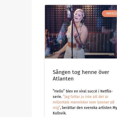
INRIKES
Sången tog henne över
Atlanten
”Hello” blev en viral succé i Netflix-
serie.
”Jag fattar ju inte att det är
miljontals människor som lyssnar på
mig”
, berättar den svenska artisten M
Kullsvik.