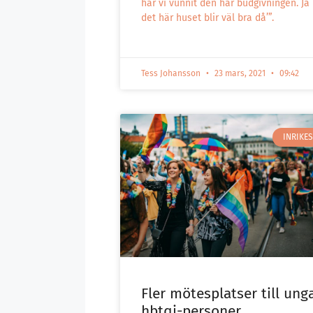
har vi vunnit den här budgivningen. Ja
det här huset blir väl bra då’”.
Tess Johansson
23 mars, 2021
09:42
INRIKES
Fler mötesplatser till ung
hbtqi-personer