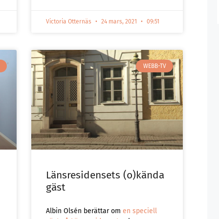
Victoria Otternäs
24 mars, 2021
09:51
WEBB-TV
Länsresidensets (o)kända
gäst
Albin Olsén berättar om
en speciell