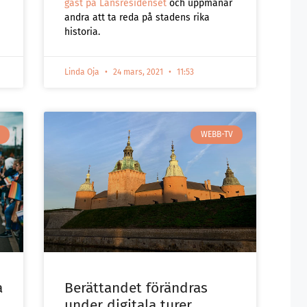
gäst på Länsresidenset
och uppmanar
andra att ta reda på stadens rika
historia.
Linda Oja
24 mars, 2021
11:53
WEBB-TV
a
Berättandet förändras
under digitala turer