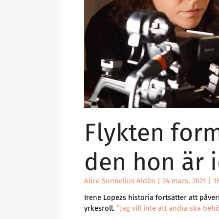
Flykten form
den hon är 
Alice Sunnelius Aldén
24 mars, 2021
16
Irene Lopezs historia fortsätter att påve
yrkesroll.
”Jag vill inte att andra ska be