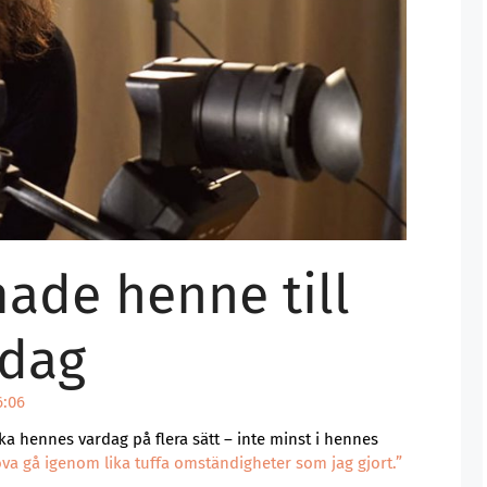
ade henne till
idag
:06
rka hennes vardag på flera sätt – inte minst i hennes
höva gå igenom lika tuffa omständigheter som jag gjort.”