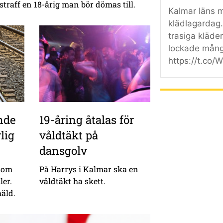
 straff en 18-årig man bör dömas till.
Kalmar läns m
klädlagardag. 
trasiga kläder
lockade mång
https://t.co
nde
19-åring åtalas för
lig
våldtäkt på
dansgolv
 som
På Harrys i Kalmar ska en
ler.
våldtäkt ha skett.
äld.