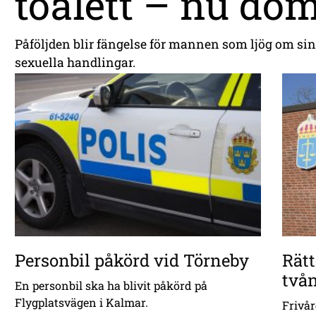
toalett – nu dö
Påföljden blir fängelse för mannen som ljög om sin å
sexuella handlingar.
Personbil påkörd vid Törneby
Rätt
två
En personbil ska ha blivit påkörd på
Flygplatsvägen i Kalmar.
Frivår