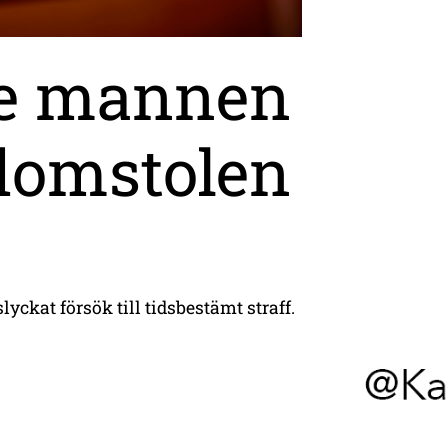
de mannen
 domstolen
ckat försök till tidsbestämt straff.