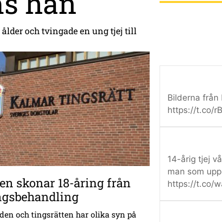
ms han
lder och tvingade en ung tjej till
Bilderna från
https://t.co
14-årig tjej v
man som uppg
en skonar 18-åring från
https://t.co
ngsbehandling
den och tingsrätten har olika syn på