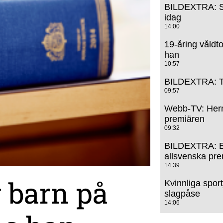
BILDEXTRA: Så
idag
14:00
19-åring våldt
han
10:57
BILDEXTRA: Tra
09:57
Webb-TV: Herm
premiären
09:32
BILDEXTRA: Et
allsvenska pr
14:39
g barn på
Kvinnliga sportj
slagpåse
14:06