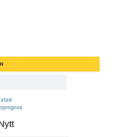
EN
 stad
erprognos
Nytt