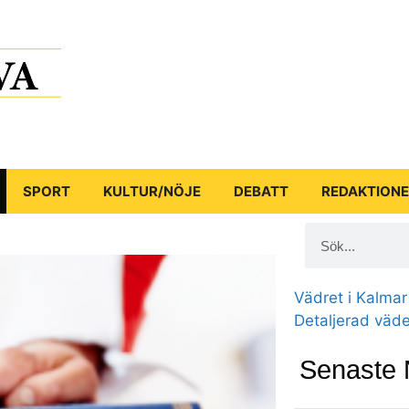
SPORT
KULTUR/NÖJE
DEBATT
REDAKTION
Vädret i Kalmar
Detaljerad väd
Senaste 