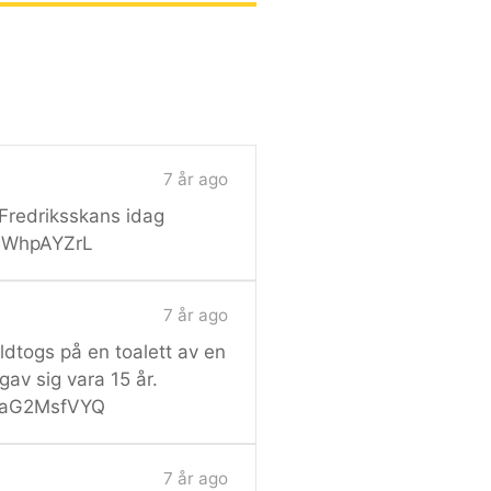
7 år ago
 Fredriksskans idag
/rBWhpAYZrL
7 år ago
åldtogs på en toalett av en
av sig vara 15 år.
/waG2MsfVYQ
7 år ago