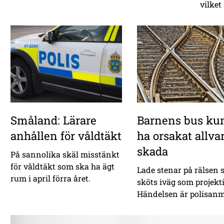
vilket
Småland: Lärare
Barnens bus ku
anhållen för våldtäkt
ha orsakat allvar
skada
På sannolika skäl misstänkt
för våldtäkt som ska ha ägt
Lade stenar på rälsen
rum i april förra året.
sköts iväg som projekti
Händelsen är polisanm