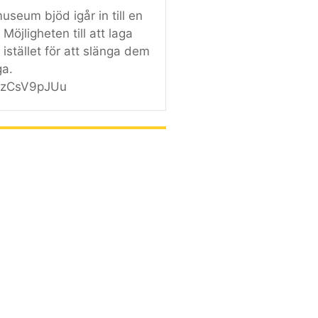
useum bjöd igår in till en
Möjligheten till att laga
 istället för att slänga dem
a.
/WzCsV9pJUu