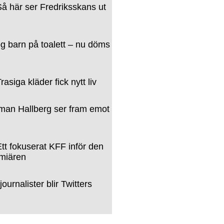
 här ser Fredriksskans ut
og barn på toalett – nu döms
siga kläder fick nytt liv
an Hallberg ser fram emot
t fokuserat KFF inför den
emiären
ournalister blir Twitters