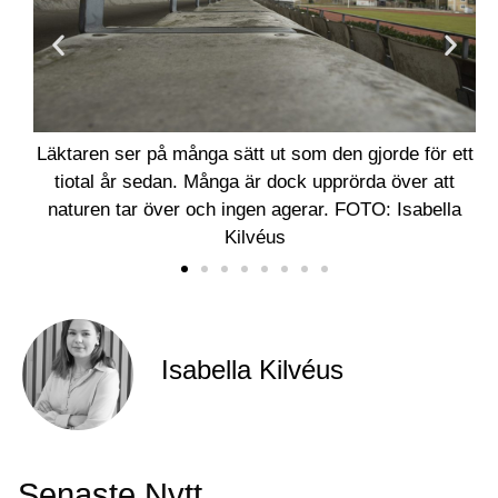
ans.
Läktaren ser på många sätt ut som den gjorde för ett
Äv
r
tiotal år sedan. Många är dock upprörda över att
in
naturen tar över och ingen agerar. FOTO: Isabella
Kilvéus
Isabella Kilvéus
Senaste Nytt