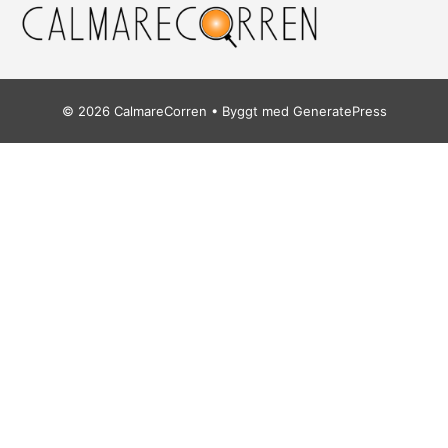
© 2026 CalmareCorren
• Byggt med
GeneratePress