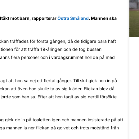
ldtäkt mot barn, rapporterar
Östra Småland
. Mannen ska
ckan träffades för första gången, då de tidigare bara haft
ktionen för att träffa 19-åringen och de tog bussen
 fanns flera personer och i vardagsrummet höll de på med
gt att hon sa nej ett flertal gånger. Till slut gick hon in på
ckan att även hon skulle ta av sig kläder. Flickan blev då
de som han sa. Efter att hon tagit av sig nertill försökte
ag gick de in på toaletten igen och mannen insisterade på att
iga mannen la ner flickan på golvet och trots motstånd från