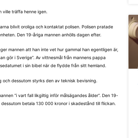
ville träffa henne igen.
rarna blivit oroliga och kontaktat polisen. Polisen pratade
enheten. Den 19-åriga mannen anhölls dagen efter.
ppger mannen att han inte vet hur gammal han egentligen är,
 man gör i Sverige”. Av vittnesmål från mannens pappa
edatumet i sin bibel när de flydde från sitt hemland.
g och dessutom styrks den av teknisk bevisning.
nnen ”i vart fall likgiltig inför målsägandes ålder”. Den 19-
 dessutom betala 130 000 kronor i skadestånd till flickan.