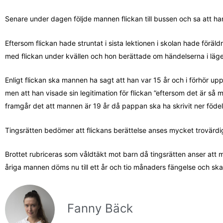
Senare under dagen följde mannen flickan till bussen och sa att han 
Eftersom flickan hade struntat i sista lektionen i skolan hade föräld
med flickan under kvällen och hon berättade om händelserna i läg
Enligt flickan ska mannen ha sagt att han var 15 år och i förhör u
men att han visade sin legitimation för flickan ”eftersom det är så
framgår det att mannen är 19 år då pappan ska ha skrivit ner födels
Tingsrätten bedömer att flickans berättelse anses mycket trovärdi
Brottet rubriceras som våldtäkt mot barn då tingsrätten anser att ma
åriga mannen döms nu till ett år och tio månaders fängelse och ska
Fanny Bäck