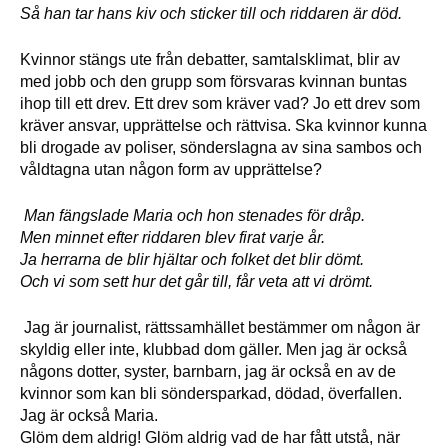
Så han tar hans kiv och sticker till och riddaren är död.
Kvinnor stängs ute från debatter, samtalsklimat, blir av
med jobb och den grupp som försvaras kvinnan buntas
ihop till ett drev. Ett drev som kräver vad? Jo ett drev som
kräver ansvar, upprättelse och rättvisa. Ska kvinnor kunna
bli drogade av poliser, sönderslagna av sina sambos och
våldtagna utan någon form av upprättelse?
Man fängslade Maria och hon stenades för dråp.
Men minnet efter riddaren blev firat varje år.
Ja herrarna de blir hjältar och folket det blir dömt.
Och vi som sett hur det går till, får veta att vi drömt.
Jag är journalist, rättssamhället bestämmer om någon är
skyldig eller inte, klubbad dom gäller. Men jag är också
någons dotter, syster, barnbarn, jag är också en av de
kvinnor som kan bli söndersparkad, dödad, överfallen.
Jag är också Maria.
Glöm dem aldrig! Glöm aldrig vad de har fått utstå, när