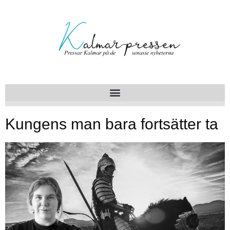
Kungens man bara fortsätter ta