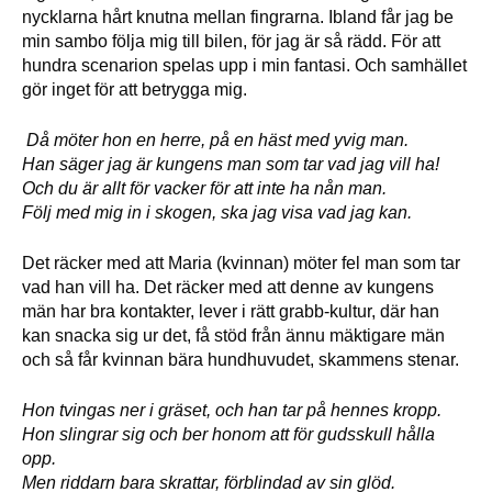
nycklarna hårt knutna mellan fingrarna. Ibland får jag be
min sambo följa mig till bilen, för jag är så rädd. För att
hundra scenarion spelas upp i min fantasi. Och samhället
gör inget för att betrygga mig.
Då möter hon en herre, på en häst med yvig man.
Han säger jag är kungens man som tar vad jag vill ha!
Och du är allt för vacker för att inte ha nån man.
Följ med mig in i skogen, ska jag visa vad jag kan.
Det räcker med att Maria (kvinnan) möter fel man som tar
vad han vill ha. Det räcker med att denne av kungens
män har bra kontakter, lever i rätt grabb-kultur, där han
kan snacka sig ur det, få stöd från ännu mäktigare män
och så får kvinnan bära hundhuvudet, skammens stenar.
Hon tvingas ner i gräset, och han tar på hennes kropp.
Hon slingrar sig och ber honom att för gudsskull hålla
opp.
Men riddarn bara skrattar, förblindad av sin glöd.