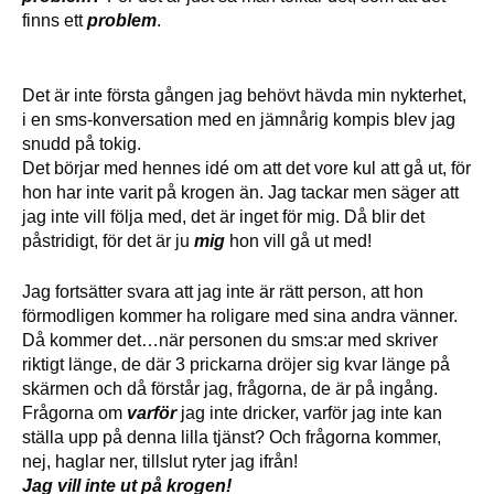
finns ett
problem
.
Det är inte första gången jag behövt hävda min nykterhet,
i en sms-konversation med en jämnårig kompis blev jag
snudd på tokig.
Det börjar med hennes idé om att det vore kul att gå ut, för
hon har inte varit på krogen än. Jag tackar men säger att
jag inte vill följa med, det är inget för mig. Då blir det
påstridigt, för det är ju
mig
hon vill gå ut med!
Jag fortsätter svara att jag inte är rätt person, att hon
förmodligen kommer ha roligare med sina andra vänner.
Då kommer det…när personen du sms:ar med skriver
riktigt länge, de där 3 prickarna dröjer sig kvar länge på
skärmen och då förstår jag, frågorna, de är på ingång.
Frågorna om
varför
jag inte dricker, varför jag inte kan
ställa upp på denna lilla tjänst? Och frågorna kommer,
nej, haglar ner, tillslut ryter jag ifrån!
Jag vill inte ut på krogen!