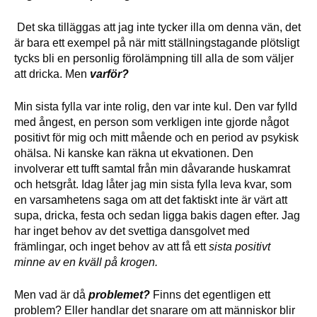
Det ska tilläggas att jag inte tycker illa om denna vän, det
är bara ett exempel på när mitt ställningstagande plötsligt
tycks bli en personlig förolämpning till alla de som väljer
att dricka. Men
varför?
Min sista fylla var inte rolig, den var inte kul. Den var fylld
med ångest, en person som verkligen inte gjorde något
positivt för mig och mitt mående och en period av psykisk
ohälsa. Ni kanske kan räkna ut ekvationen. Den
involverar ett tufft samtal från min dåvarande huskamrat
och hetsgråt. Idag låter jag min sista fylla leva kvar, som
en varsamhetens saga om att det faktiskt inte är värt att
supa, dricka, festa och sedan ligga bakis dagen efter. Jag
har inget behov av det svettiga dansgolvet med
främlingar, och inget behov av att få ett
sista positivt
minne av en kväll på krogen.
Men vad är då
problemet?
Finns det egentligen ett
problem? Eller handlar det snarare om att människor blir