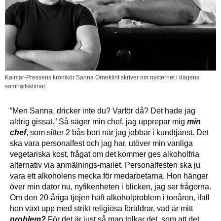
Kalmar-Pressens krönikör Sanna Orneklint skriver om nykterhet i dagens
samhällsklimat.
”Men Sanna, dricker inte du? Varför då? Det hade jag
aldrig gissat.” Så säger min chef, jag upprepar mig
min
chef
, som sitter 2 bås bort när jag jobbar i kundtjänst. Det
ska vara personalfest och jag har, utöver min vanliga
vegetariska kost, frågat om det kommer ges alkoholfria
alternativ via anmälnings-mailet. Personalfesten ska ju
vara ett alkoholens mecka för medarbetarna. Hon hänger
över min dator nu, nyfikenheten i blicken, jag ser frågorna.
Om den 20-åriga tjejen haft alkoholproblem i tonåren, ifall
hon växt upp med strikt religiösa föräldrar, vad är mitt
problem?
För det är just så man tolkar det, som att det