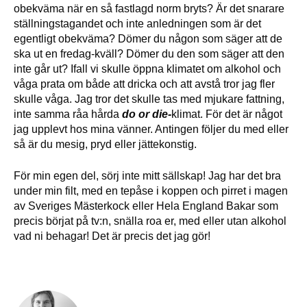
obekväma när en så fastlagd norm bryts? Är det snarare
ställningstagandet och inte anledningen som är det
egentligt obekväma? Dömer du någon som säger att de
ska ut en fredag-kväll? Dömer du den som säger att den
inte går ut? Ifall vi skulle öppna klimatet om alkohol och
våga prata om både att dricka och att avstå tror jag fler
skulle våga. Jag tror det skulle tas med mjukare fattning,
inte samma råa hårda
do or die-
klimat. För det är något
jag upplevt hos mina vänner. Antingen följer du med eller
så är du mesig, pryd eller jättekonstig.
För min egen del, sörj inte mitt sällskap! Jag har det bra
under min filt, med en tepåse i koppen och pirret i magen
av Sveriges Mästerkock eller Hela England Bakar som
precis börjat på tv:n, snälla roa er, med eller utan alkohol
vad ni behagar! Det är precis det jag gör!