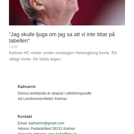
”Jag skulle ljuga om jag sa att vi inte tittar på
tabellen”
14:05
Kalmar HC möter under onsdagen Helsingborg borta. Ett
viktigt möte- för båda lagen.
Kalmarnir
Denna webbplats är skapad i utbildningssyfte
vid Linnéuniversitetet i Kalmar.
Kontakt
Email:
kalmarnir@gmail.com
Adress: Pedalstråket 39231 Kalmar
Ansvarig utgivare:
anja.kalin@lnu.se