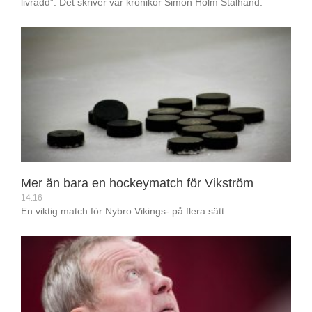
livrädd”. Det skriver vår krönikör Simon Holm Stålhand.
Mer än bara en hockeymatch för Vikström
14:16
En viktig match för Nybro Vikings- på flera sätt.