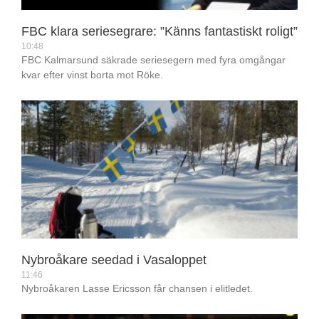
FBC klara seriesegrare: ”Känns fantastiskt roligt”
10:48
FBC Kalmarsund säkrade seriesegern med fyra omgångar
kvar efter vinst borta mot Röke.
Nybroåkare seedad i Vasaloppet
11:46
Nybroåkaren Lasse Ericsson får chansen i elitledet.