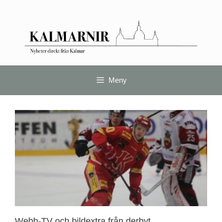
Meny
Webb-TV och bildextra från derbyt