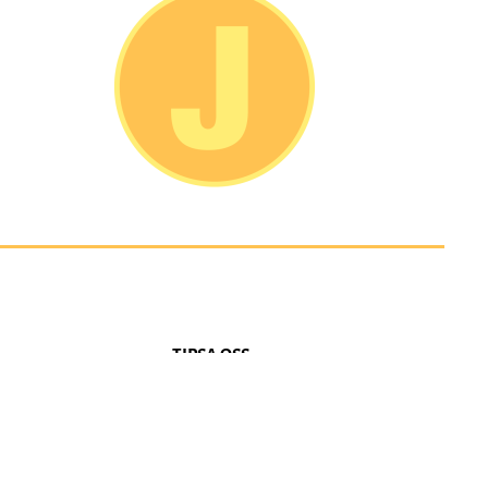
TIPSA OSS:
email: juvenilenkalmar@gmail.com
FÖLJ OSS PÅ SOCIALA MEDIER
Instagram: Juvenilenkalmar