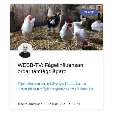
ÖLAND
WEBB-TV: Fågelinfluensan
oroar tamfågelägare
Fågelinfluensan härjar i Sverige. Hittills har två
utbrott bland tamfåglar rapporterats om i Kalmar län.
Joacim Andersson
22 mars, 2021
12:33