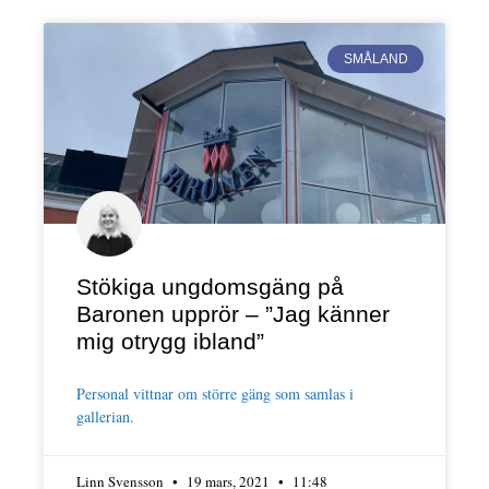
SMÅLAND
Stökiga ungdomsgäng på
Baronen upprör – ”Jag känner
mig otrygg ibland”
Personal vittnar om större gäng som samlas i
gallerian.
Linn Svensson
19 mars, 2021
11:48