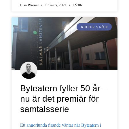
Elsa Wiener
17 mars, 2021
15:06
KULTUR & NÖJE
Byteatern fyller 50 år –
nu är det premiär för
samtalsserie
Ett annorlunda firande väntar när Byteatern i