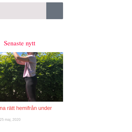
Senaste nytt
äna rätt hemifrån under
25 maj, 2020