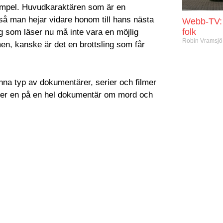
xempel. Huvudkaraktären som är en
å man hejar vidare honom till hans nästa
Webb-TV: 
folk
g som läser nu må inte vara en möjlig
Robin Vramsj
n, kanske är det en brottsling som får
enna typ av dokumentärer, serier och filmer
h ser en på en hel dokumentär om mord och