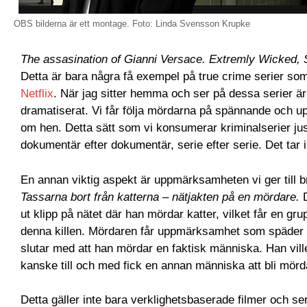
OBS bilderna är ett montage. Foto: Linda Svensson Krupke
The assasination of Gianni Versace. Extremly Wicked, 
Detta är bara några få exempel på true crime serier som
Netflix
. När jag sitter hemma och ser på dessa serier är
dramatiserat. Vi får följa mördarna på spännande och u
om hen. Detta sätt som vi konsumerar kriminalserier just
dokumentär efter dokumentär, serie efter serie. Det tar i
En annan viktig aspekt är uppmärksamheten vi ger till br
Tassarna bort från katterna – nätjakten på en mördare.
ut klipp på nätet där han mördar katter, vilket får en gru
denna killen. Mördaren får uppmärksamhet som späder på
slutar med att han mördar en faktisk människa. Han vil
kanske till och med fick en annan människa att bli mör
Detta gäller inte bara verklighetsbaserade filmer och se