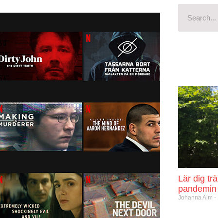
Lär dig tr
pandemin
Johanna Alm