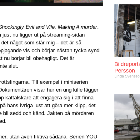
Shockingly Evil and Vile. Making A murder
.
 just nu ligger ut på streaming-sidan
 det något som slår mig – det är så
ppjagande vis och börjar nästan tycka synd
 nu börjar bli obehagligt. Det är
Bildrepor
nte slut.
Persson
Linda Svenss
ottslingarna. Till exempel i miniserien
Dokumentären visar hur en ung kille lägger
pp kattälskare att engagera sig i att finna
 hans ivriga lust att göra mer klipp, det
le bli sedd och känd. Jakten på mördaren
dad.
rier, utan även fiktiva sådana. Serien YOU