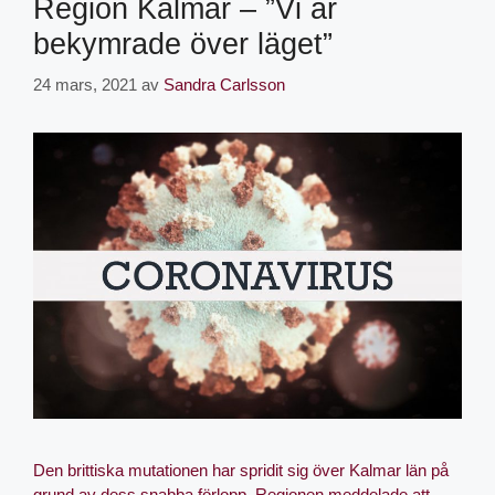
Region Kalmar – ”Vi är
bekymrade över läget”
24 mars, 2021
av
Sandra Carlsson
Den brittiska mutationen har spridit sig över Kalmar län på
grund av dess snabba förlopp. Regionen meddelade att