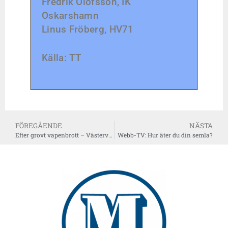
Fredrik Olofsson, IK
Oskarshamn
Linus Fröberg, HV71
Källa: TT
FÖREGÅENDE
NÄSTA
Efter grovt vapenbrott – Västerviksmän begärs häktade
Webb-TV: Hur äter du din semla?