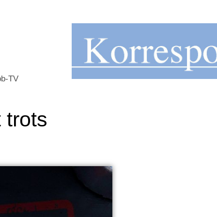
b-TV
 trots