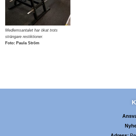
Medlemsantalet har ökat trots
strängare restiktioner.
Foto: Paula Ström
K
Ansva
Nyhe
Adress:
Pen