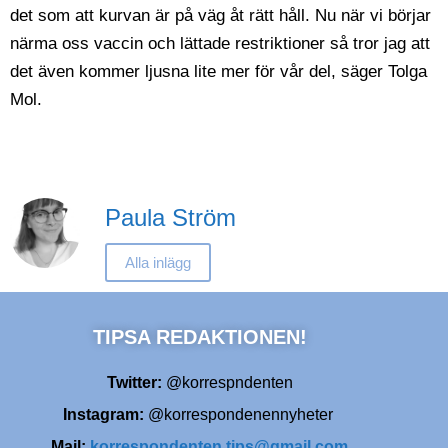
det som att kurvan är på väg åt rätt håll. Nu när vi börjar
närma oss vaccin och lättade restriktioner så tror jag att
det även kommer ljusna lite mer för vår del, säger Tolga
Mol.
Paula Ström
Alla inlägg
TIPSA REDAKTIONEN!
Twitter:
@korrespndenten
Instagram:
@korrespondenennyheter
Mail:
korrespondenten.tips@gmail.com